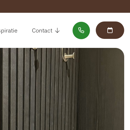
Sluiten
spiratie
Contact
Welkom
Assortiment
Interieuradvies
Inspiratie
Contact