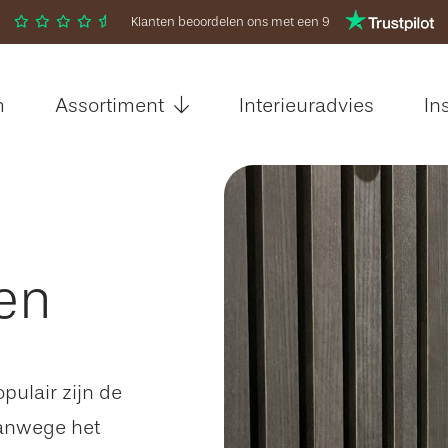
Klanten beoordelen ons met een 9
m
Assortiment
Interieuradvies
In
en
pulair zijn de
vanwege het