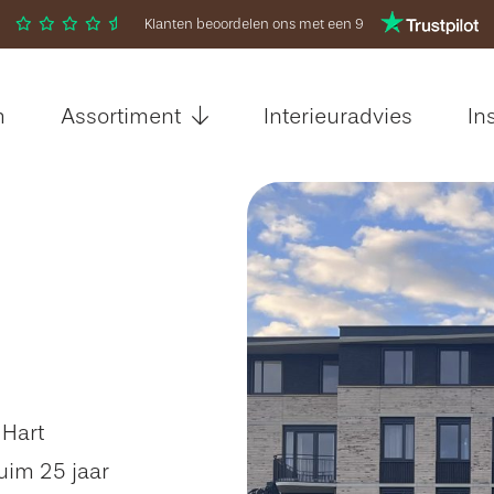
Klanten beoordelen ons met een 9
m
Assortiment
Interieuradvies
In
 Hart
ruim 25 jaar