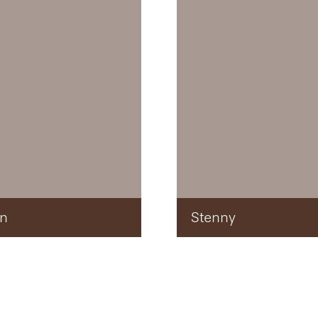
jn
Stenny