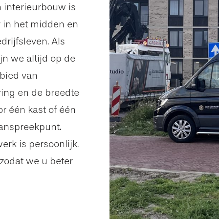
 interieurbouw is
r in het midden en
rijfsleven. Als
n we altijd op de
ebied van
ring en de breedte
or één kast of één
aanspreekpunt.
erk is persoonlijk.
zodat we u beter