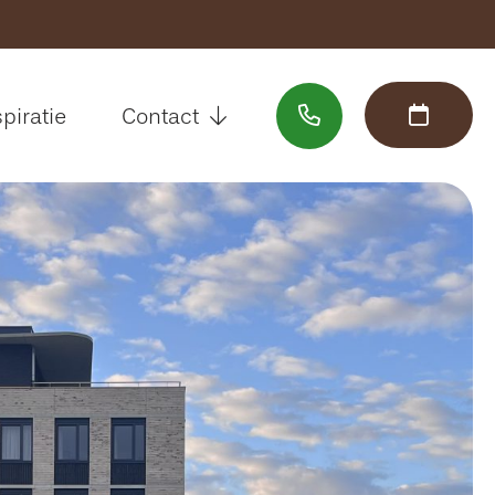
Sluiten
spiratie
Contact
Welkom
Assortiment
Interieuradvies
Inspiratie
Contact