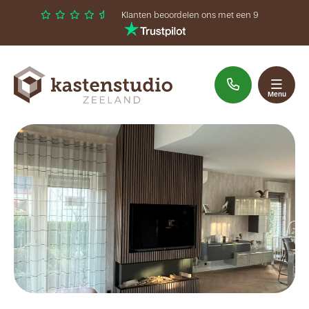
Klanten beoordelen ons met een 9
Sluiten
Welkom
Menu
Assortiment
Interieuradvies
Inspiratie
Contact